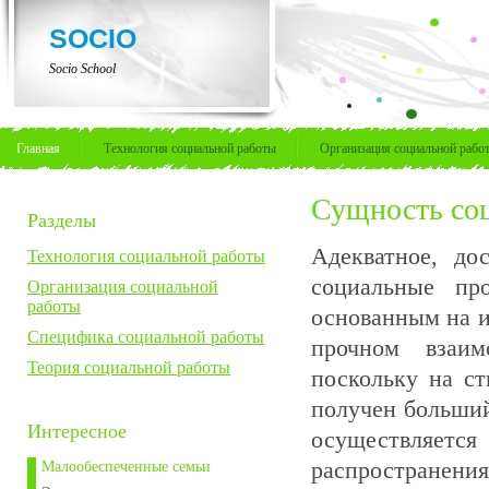
SOCIO
Socio School
Главная
Технология социальной работы
Организация социальной рабо
Сущность соц
Разделы
Адекватное, до
Технология социальной работы
социальные пр
Организация социальной
работы
основанным на и
Специфика социальной работы
прочном взаим
Теория социальной работы
поскольку на с
получен больши
Интересное
осуществляетс
распространени
Малообеспеченные семьи