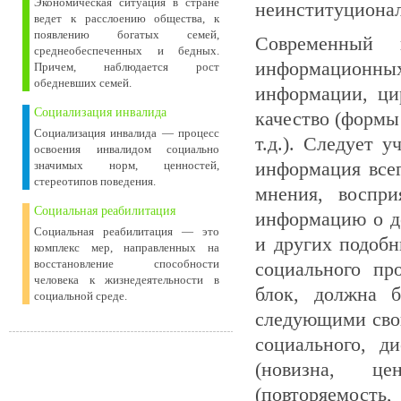
Экономическая ситуация в стране
неинституциона
ведет к расслоению общества, к
появлению богатых семей,
Современный п
среднеобеспеченных и бедных.
информационн
Причем, наблюдается рост
обедневших семей.
информации, ци
Социализация инвалида
качество (формы
Социализация инвалида — процесс
т.д.). Следует 
освоения инвалидом социально
информация всег
значимых норм, ценностей,
стереотипов поведения.
мнения, воспри
Социальная реабилитация
информацию о де
Социальная реабилитация — это
и других подобн
комплекс мер, направленных на
восстановление способности
социального пр
человека к жизнедеятельности в
блок, должна б
социальной среде.
следующими свой
социального, д
(новизна, це
(повторяемость,