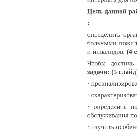
Цель данной ра
:
определить орга
больными пожило
и инвалидов.
(4 
Чтобы достичь
задачи: (5 слай
· проанализирова
· охарактеризов
· определить п
обслуживания п
· изучить особен