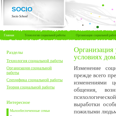
SOCIO
Socio School
Главная
Технология социальной работы
Организация социальной рабо
Организация 
Разделы
условиях дом
Технология социальной работы
Изменение соци
Организация социальной
работы
прежде всего пр
Специфика социальной работы
изменениями ц
Теория социальной работы
общения, возн
психологической
Интересное
выработки особ
пожилыми людьм
Малообеспеченные семьи