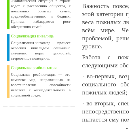
Экономическая ситуация в стране
Важность повсе
ведет к расслоению общества, к
появлению богатых семей,
этой категории 
среднеобеспеченных и бедных.
веса пожилых лю
Причем, наблюдается рост
обедневших семей.
всём мире. Чел
Социализация инвалида
проблемой, реш
Социализация инвалида — процесс
уровне.
освоения инвалидом социально
значимых норм, ценностей,
Работа с пож
стереотипов поведения.
следующими обс
Социальная реабилитация
Социальная реабилитация — это
· во-первых, во
комплекс мер, направленных на
социального об
восстановление способности
человека к жизнедеятельности в
пожилых людей;
социальной среде.
· во-вторых, сп
непосредственно
пытается ему по