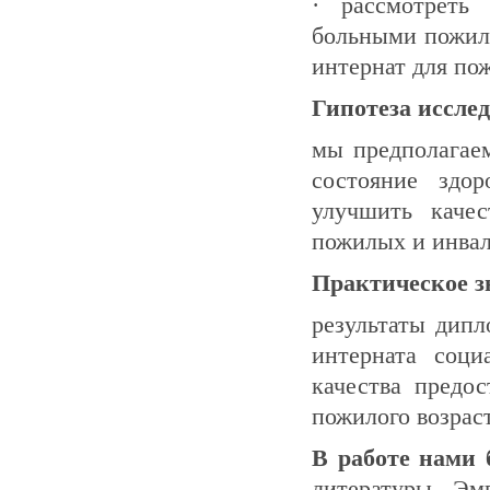
· рассмотреть 
больными пожил
интернат для по
Гипотеза иссле
мы предполагаем
состояние здо
улучшить качес
пожилых и инва
Практическое з
результаты дип
интерната соци
качества предо
пожилого возраст
В работе нами 
литературы. Эм