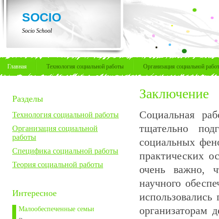
SOCIO
Socio School
Главная
Технология социальной работы
Организация социальной рабо
Заключение
Разделы
Социальная раб
Технология социальной работы
тщательно под
Организация социальной
работы
социальных фен
Специфика социальной работы
практических о
Теория социальной работы
очень важно, ч
научного обесп
Интересное
использовались 
организаторам 
Малообеспеченные семьи