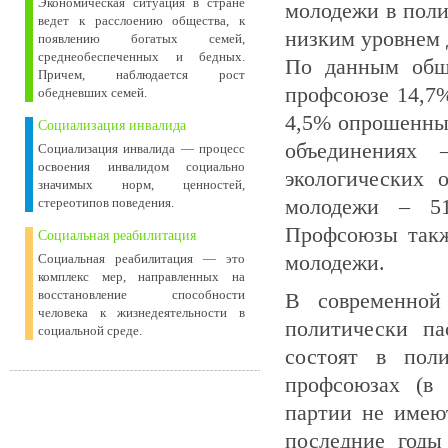
Экономическая ситуация в стране
молодежи в поли
ведет к расслоению общества, к
низким уровнем 
появлению богатых семей,
среднеобеспеченных и бедных.
По данным обще
Причем, наблюдается рост
профсоюзе 14,7%
обедневших семей.
4,5% опрошенны
Социализация инвалида
объединениях 
Социализация инвалида — процесс
освоения инвалидом социально
экологических 
значимых норм, ценностей,
молодежи – 51
стереотипов поведения.
Профсоюзы такж
Социальная реабилитация
молодежи.
Социальная реабилитация — это
комплекс мер, направленных на
восстановление способности
В современной
человека к жизнедеятельности в
политически па
социальной среде.
состоят в поли
профсоюзах (в 
партии не имею
последние годы