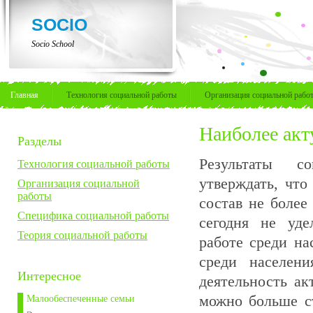
SOCIO
Socio School
Главная
Технология социальной работы
Организация социальной рабо
Наиболее ак
Разделы
Результаты с
Технология социальной работы
утверждать, чт
Организация социальной
работы
состав не боле
Специфика социальной работы
сегодня не уде
Теория социальной работы
работе среди на
среди населен
Интересное
деятельность ак
можно больше с
Малообеспеченные семьи