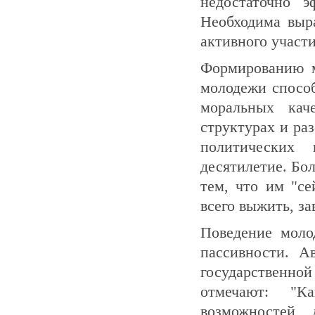
недостаточно э
Необходима выр
активного участ
Формированию м
молодежи спосо
моральных кач
структурах и ра
политических
десятилетие. Бо
тем, что им "се
всего выжить, за
Поведение моло
пассивности. А
государственн
отмечают: "К
возможностей 